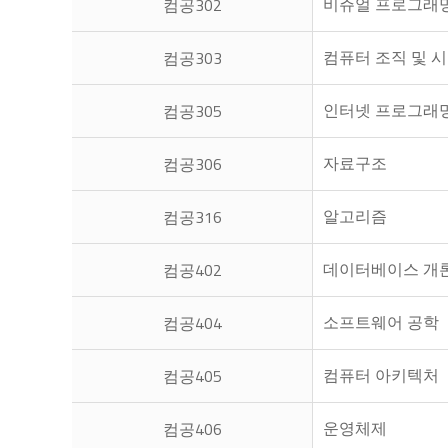
비쥬얼 프로그래
컴공302
컴퓨터 조직 및 
컴공303
인터넷 프로그래
컴공305
자료구조
컴공306
알고리즘
컴공316
데이터베이스 개
컴공402
소프트웨어 공학
컴공404
컴퓨터 아키텍처
컴공405
운영체제
컴공406