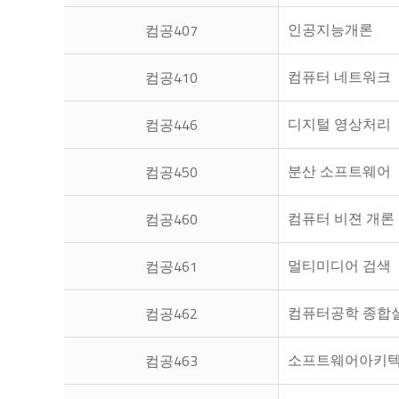
인공지능개론
컴공407
컴퓨터 네트워크
컴공410
디지털 영상처리
컴공446
분산 소프트웨어
컴공450
컴퓨터 비젼 개론
컴공460
멀티미디어 검색
컴공461
컴퓨터공학 종합설
컴공462
소프트웨어아키
컴공463