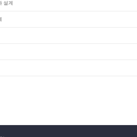
과 설계
계