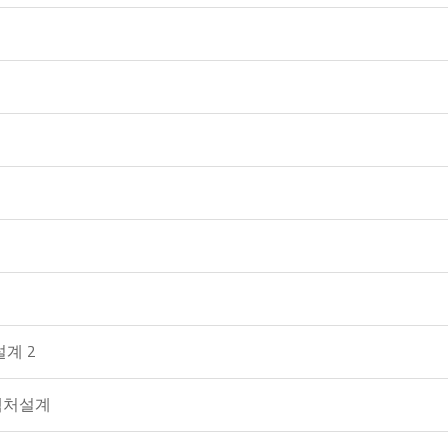
계 2
텍처설계