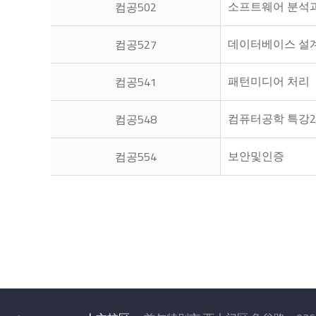
소프트웨어 분석
컴공502
데이터베이스 설
컴공527
패턴미디어 처리
컴공541
컴퓨터공학 특강2
컴공548
보안및인증
컴공554