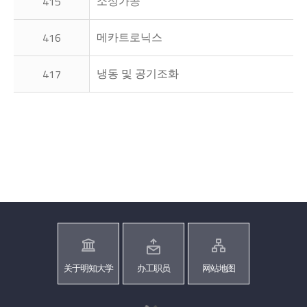
소성가공
415
메카트로닉스
416
냉동 및 공기조화
417
关于明知大学
办工职员
网站地图