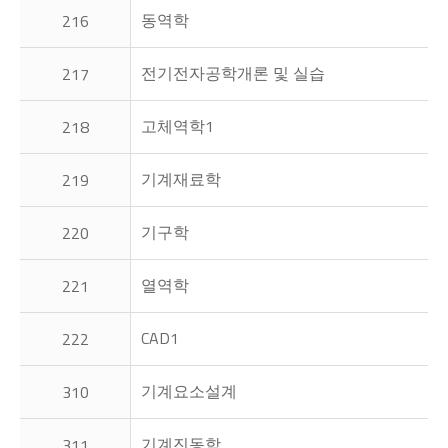
동역학
216
전기전자공학개론 및 실습
217
고체역학1
218
기계재료학
219
기구학
220
열역학
221
CAD1
222
기계요소설계
310
기계진동학
311