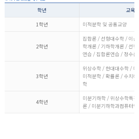
학년
교육
1학년
미적분학 및 공통교양
집합론 / 선형대수학 / 이산
2학년
학개론 / 기하학개론 / 선
연습 / 집합론연습 / 정수론
위상수학 / 현대대수학 / 
3학년
미적분학 / 확률론 / 수치해
학
미분기하학 / 위상수학특강 
4학년
론 / 미분기하학과컴퓨터언