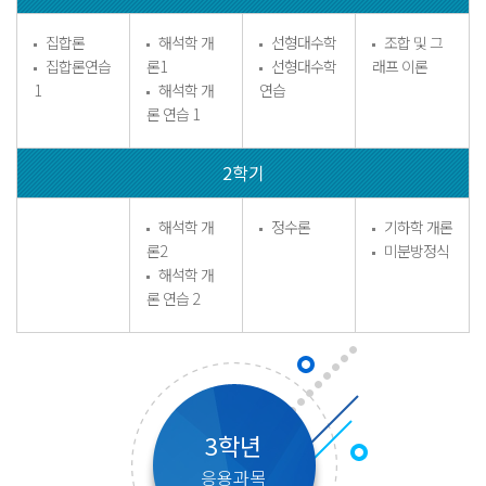
집합론
해석학 개
선형대수학
조합 및 그
집합론연습
론1
선형대수학
래프 이론
1
해석학 개
연습
론 연습 1
2학기
해석학 개
정수론
기하학 개론
론2
미분방정식
해석학 개
론 연습 2
3학년
응용과목