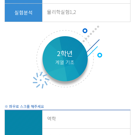
물리학실험1,2
실험분석
2학년
계열 기초
역학