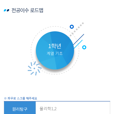
전공이수 로드맵
1학년
계열 기초
물리학1,2
원리탐구