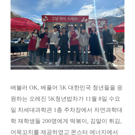
배불러 OK, 베풀어 5K 대한민국 청년들을 응
원하는 오레진 5K청년밥차가 11월 8일 수요
일 차세대과학관 1층 주차장에서 자연과학대
학 재학생들 200명에게 떡볶이, 김말이 튀김,
어묵꼬치를 제공하였고 몬스터 에너지에
서