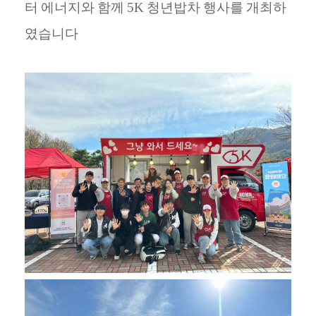
터
에너지와
함께
5K
청년밥차
행사를
개최하
였습니다