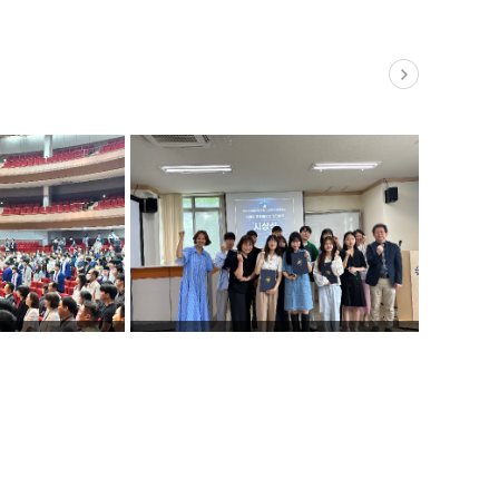
2022학년도 제71회(후기) 학위수여식 진행
자연과학대학 학생회 커리어 포트폴리오 경진대회 개최