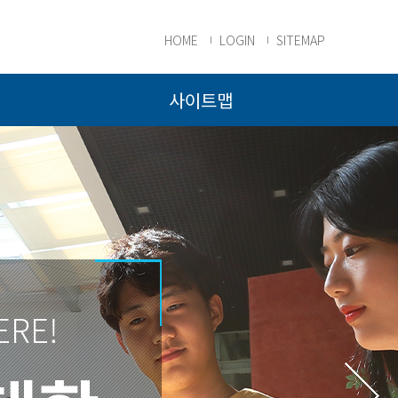
HOME
LOGIN
SITEMAP
사이트맵
ERE!