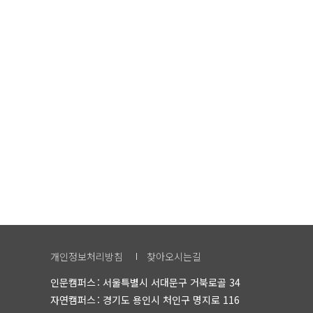
개인정보처리방침
찾아오시는길
인문캠퍼스
서울특별시 서대문구 거북로골 34
자연캠퍼스
경기도 용인시 처인구 명지로 116