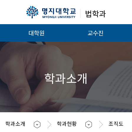
법학과
대학원
교수진
학과소개
학과소개
학과현황
조직도