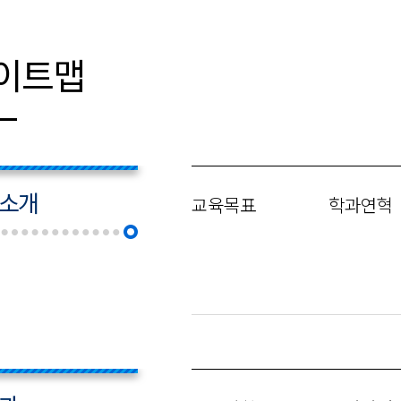
이트맵
소개
교육목표
학과연혁