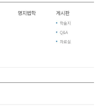
명지법학
게시판
학술지
Q&A
자료실