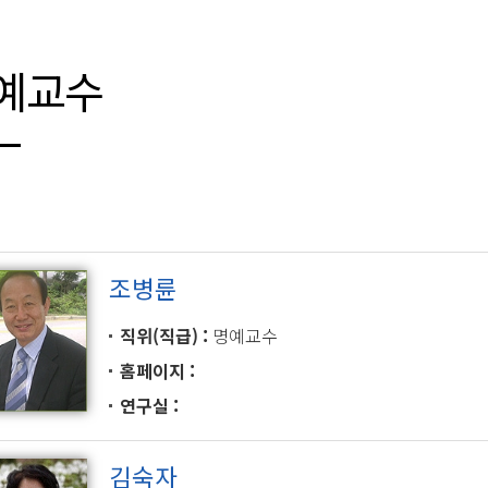
예교수
조병륜
직위(직급)
명예교수
홈페이지
연구실
김숙자