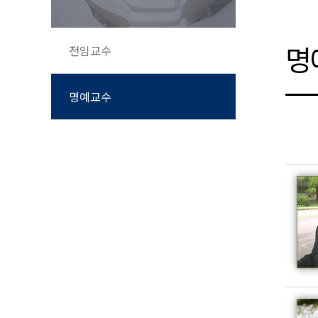
명
전임교수
명예교수