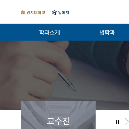
명지대학교
입학처
학과소개
법학과
교수진