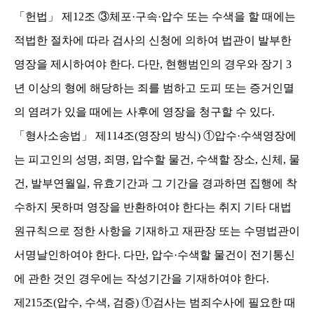
「
헌법
」
제
12
조
③
체포
·
구속
·
압수 또는 수색을 할 때에는
적법한 절차에 따라 검사의 신청에 의하여 법관이 발부한
영장을 제시하여야 한다
.
다만
,
현행범인의 경우와 장기
3
년 이상의 형에 해당하는 죄를 범하고 도피 또는 증거인멸
의 염려가 있을 때에는 사후에 영장을 청구할 수 있다
.
「
형사소송법
」
제
114
조
(
영장의 방식
)
①
압수
·
수색영장에
는 피고인의 성명
,
죄명
,
압수할 물건
,
수색할 장소
,
신체
,
물
건
,
발부연월일
,
유효기간과 그 기간을 경과하면 집행에 착
수하지 못하며 영장을 반환하여야 한다는 취지 기타 대법
원규칙으로 정한 사항을 기재하고 재판장 또는 수명법관이
서명날인하여야 한다
.
다만
,
압수
·
수색할 물건이 전기통신
에 관한 것인 경우에는 작성기간을 기재하여야 한다
.
제
215
조
(
압수
,
수색
,
검증
)
①
검사는 범죄수사에 필요한 때