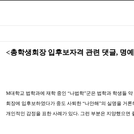
<총학생회장 입후보자격 관련 댓글
,
명예
M
대학교 법학과에 재학 중인
“
나법학
”
군은 법학과 학생들 약
회장에 입후보하였다가 중도 사퇴한
“
나안해
”
의 실명을 거
개인적인 감정을 표한 사례가 있다
.
그런 부분은 지양했으면 