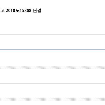
선고
2018
도
15868
판결