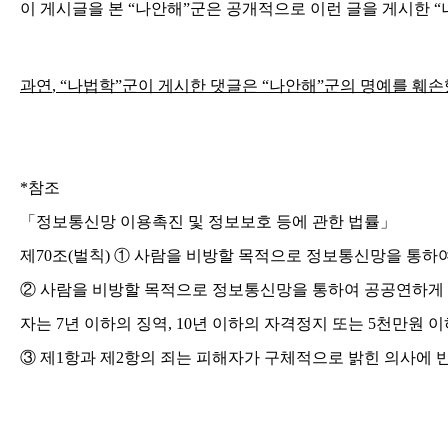
이 게시글을 본
“
나안해
”
군은 공개적으로 이런 글을 게시한
“
과연
, “
나법학
”
군이 게시한 댓글은
“
나안해
”
군의 명예를 훼손
*
참조
「
정보통신망 이용촉진 및 정보보호 등에 관한 법률
」
제
70
조
(
벌칙
)
①
사람을 비방할 목적으로 정보통신망을 통하여
②
사람을 비방할 목적으로 정보통신망을 통하여 공공연하게 
자는
7
년 이하의 징역
, 10
년 이하의 자격정지 또는
5
천만원 이
③
제
1
항과 제
2
항의 죄는 피해자가 구체적으로 밝힌 의사에 