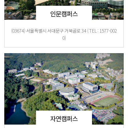
인문캠퍼스
(03674) 서울특별시 서대문구 거북골로 34 ( TEL : 1577-002
0)
자연캠퍼스