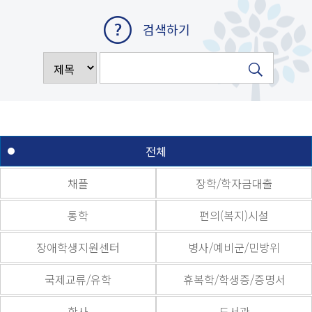
검색하기
전체
채플
장학/학자금대출
통학
편의(복지)시설
장애학생지원센터
병사/예비군/민방위
국제교류/유학
휴복학/학생증/증명서
학사
도서관