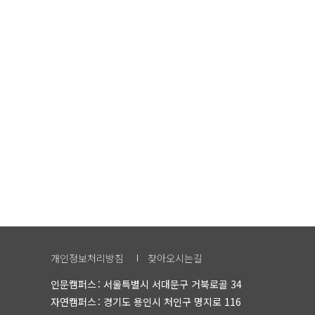
개인정보처리방침
찾아오시는길
인문캠퍼스
서울특별시 서대문구 거북로골 34
자연캠퍼스
경기도 용인시 처인구 명지로 116