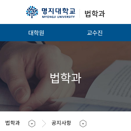
법학과
대학원
교수진
법학과
법학과
공지사항