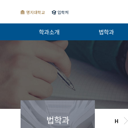
명지대학교
입학처
학과소개
법학과
법학과