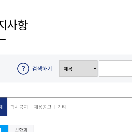
지사항
검색하기
체
학사공지
채용공고
기타
체
법학과