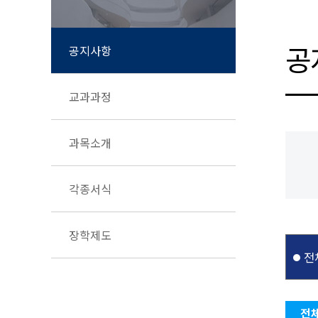
공
공지사항
교과과정
과목소개
각종서식
장학제도
전
전