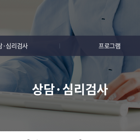
담·심리검사
프로그램
개인상담
찾아가는 상담실
심리검사
상담역량개발아카데미
상담·심리검사
집단상담
생애진로설계 프로그램
자살예방게이트키퍼
교육
조사연구