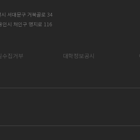
특별시 서대문구 거북골로 34
 용인시 처인구 명지로 116
일수집거부
대학정보공시