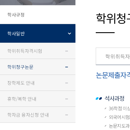
학위청
학사규정
학사일반
학위취득자격시험
학위취득자
학위청구논문
논문제출자
장학제도 안내
석사과정
휴학/복학 안내
36학점 이
학자금 융자신청 안내
외국어시험
논문지도과목