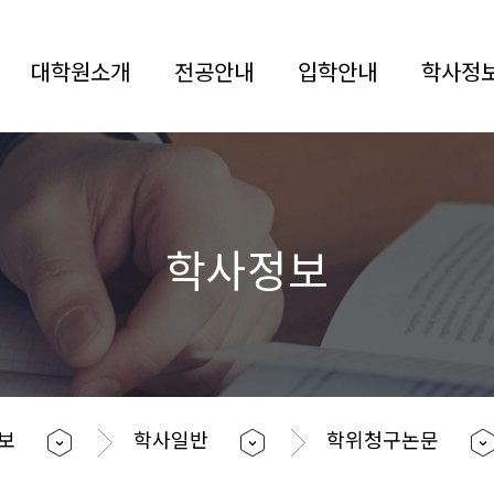
대학원소개
전공안내
입학안내
학사정
학사정보
정보
학사일반
학위청구논문