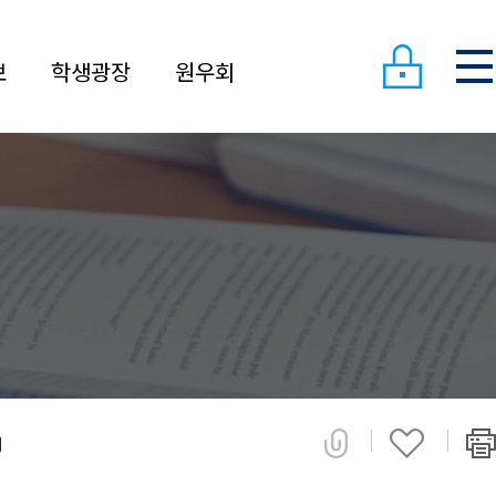
보
학생광장
원우회