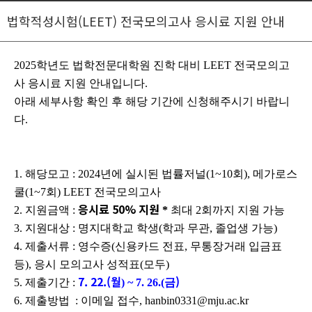
법학적성시험(LEET) 전국모의고사 응시료 지원 안내
2025학년도 법학전문대학원 진학 대비 LEET 전국모의고
사 응시료 지원 안내입니다.
아래 세부사항 확인 후 해당 기간에 신청해주시기 바랍니
다.
1. 해당모고 : 2024년에 실시된 법률저널(1~10회), 메가로스
쿨(1~7회) LEET 전국모의고사
응시료 50% 지원
2. 지원금액 :
*
최
대 2회까지 지원 가능
3. 지원대상 : 명지대학교 학생(학과 무관, 졸업생 가능)
4. 제출서류 : 영수증(신용카드 전표, 무통장거래 입금표
등), 응시 모의고사 성적표(모두)
7. 22.(월
)
5. 제출기간 :
) ~ 7. 26.(금
6. 제출방법 : 이메일 접수, hanbin0331@mju.ac.kr