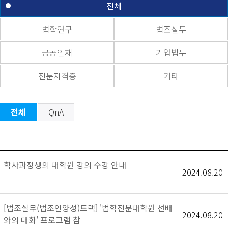
전체
법학연구
법조실무
공공인재
기업법무
전문자격증
기타
전체
QnA
학사과정생의 대학원 강의 수강 안내
2024.08.20
[법조실무(법조인양성)트랙] '법학전문대학원 선배
2024.08.20
와의 대화' 프로그램 참