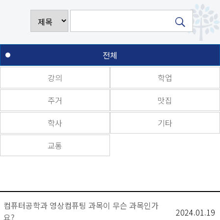
전체
강의
학업
주거
맛집
학사
기타
교통
컴퓨터공학과 영상컴퓨팅 과목이 무슨 과목인가
2024.01.19
요?