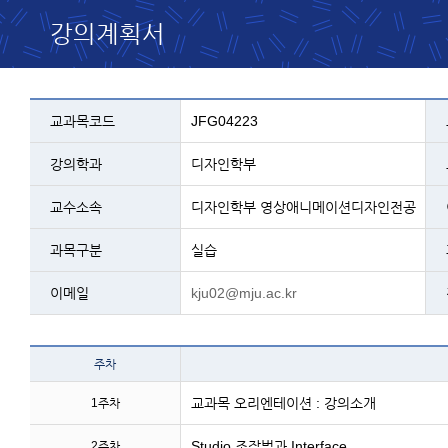
강의계획서
교과목 설명 - 코드, 교과명, 학과, 교수, 과
교과목코드
JFG04223
강의학과
디자인학부
교수소속
디자인학부 영상애니메이션디자인전공
과목구분
실습
이메일
kju02@mju.ac.kr
테이블 이름 - 주차 및 주
주차
교과목 오리엔테이션 : 강의소개
1주차
Studio 조작법과 Interface
2주차