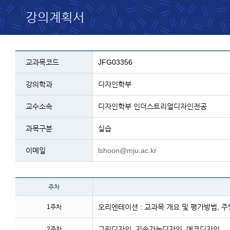
강의계획서
교과목 설명 - 코드, 교과명, 학과, 교수, 과
교과목코드
JFG03356
강의학과
디자인학부
교수소속
디자인학부 인더스트리얼디자인전공
과목구분
실습
이메일
lshoon@mju.ac.kr
테이블 이름 - 주차 및 주
주차
오리엔테이션 : 교과목 개요 및 평가방법, 
1주차
그린디자인, 지속가능디자인, 에코디자인
2주차