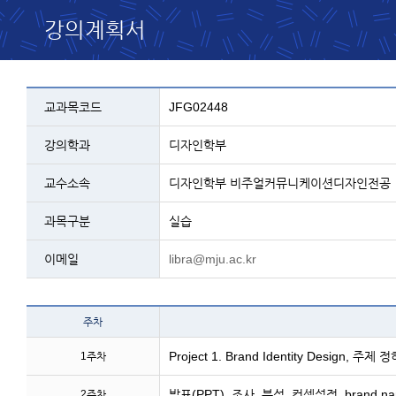
강의계획서
교과목 설명 - 코드, 교과명, 학과, 교수, 과
교과목코드
JFG02448
강의학과
디자인학부
교수소속
디자인학부 비주얼커뮤니케이션디자인전공
과목구분
실습
이메일
libra@mju.ac.kr
테이블 이름 - 주차 및 주
주차
Project 1. Brand Identity Design, 
1주차
발표(PPT), 조사, 분석, 컨셉설정, brand na
2주차