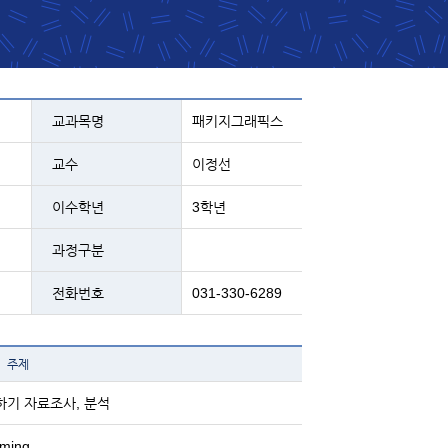
정구분, 전화번호등의 내용
교과목명
패키지그래픽스
교수
이정선
이수학년
3학년
과정구분
전화번호
031-330-6289
제내용
주제
주제 정하기 자료조사, 분석
ming