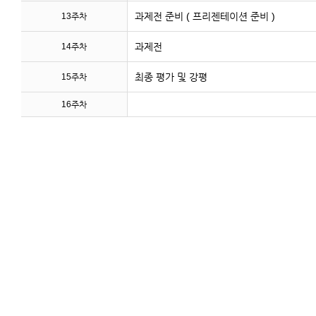
과제전 준비 ( 프리젠테이션 준비 )
13주차
과제전
14주차
최종 평가 및 강평
15주차
16주차