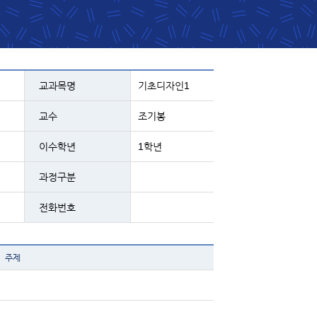
정구분, 전화번호등의 내용
교과목명
기초디자인1
교수
조기봉
이수학년
1학년
과정구분
전화번호
제내용
주제