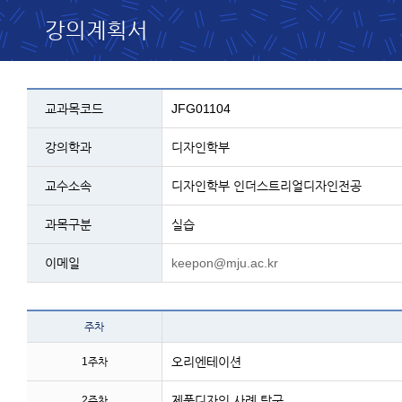
강의계획서
교과목 설명 - 코드, 교과명, 학과, 교수, 과
교과목코드
JFG01104
강의학과
디자인학부
교수소속
디자인학부 인더스트리얼디자인전공
과목구분
실습
이메일
keepon@mju.ac.kr
테이블 이름 - 주차 및 주
주차
오리엔테이션
1주차
제품디자인 사례 탐구
2주차