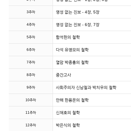
영성 없는 진보 - 4장, 5장
3주차
영성 없는 진보 - 6장, 7장
4주차
함석헌의 철학
5주차
다석 유영모의 철학
6주차
열암 박종홍의 철학
7주차
중간고사
8주차
사회주의자 신남철과 박치우의 철학
9주차
만해 한용운의 철학
10주차
신채호의 철학
11주차
박은식의 철학
12주차