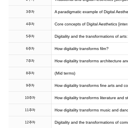
A paradigmatic example of Digital Aesth
3주차
Core concepts of Digital Aesthetics [interact
4주차
Digitality and the transformations of art
5주차
How digitality transforms film?
6주차
How digitality transforms architecture a
7주차
(Mid terms)
8주차
How digitality transforms fine arts and 
9주차
How digitality transforms literature and st
10주차
How digitality transforms music and dan
11주차
Digitality and the transformations of co
12주차