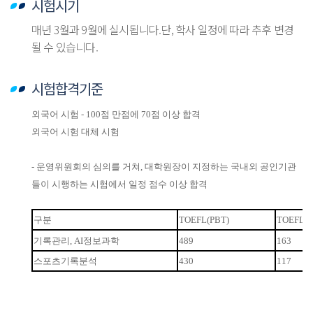
시험시기
매년 3월과 9월에 실시됩니다.단, 학사 일정에 따라 추후 변경
될 수 있습니다.
시험합격기준
외국어 시험 - 100점 만점에 70점 이상 합격
외국어 시험 대체 시험
- 운영위원회의 심의를 거쳐, 대학원장이 지정하는 국내외 공인기관
들이 시행하는 시험에서 일정 점수 이상 합격
구분
TOEFL(PBT)
TOEFL(C
기록관리
,
AI정보과학
489
163
스포츠기록분석
430
117