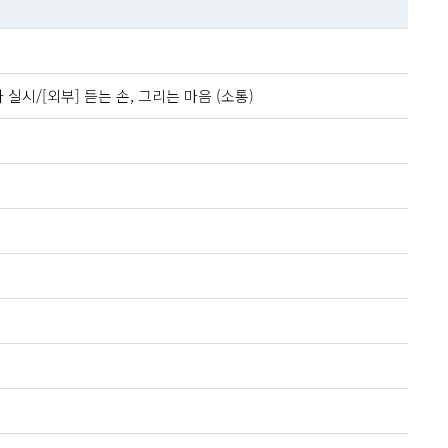
시/[외부] 듣는 손, 그리는 마음 (소통)