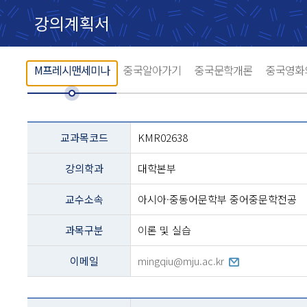
강의계획서
M프레시맨세미나
중국알아가기
중국문학개론
중국영화
교과목
교과목코드
KMR02638
설명
-
강의학과
대학본부
코드,
교과명,
학과,
교수소속
아시아·중동어문학부 중어중문학전공
교수,
과정구분,
과목구분
이론 및 실습
전화번호등의
내용
이메일
mingqiu@mju.ac.kr
테이블