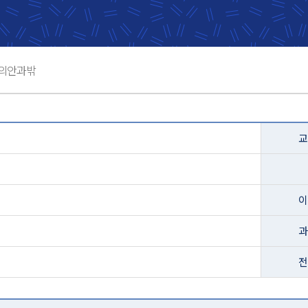
의안과밖
교
이
과
전