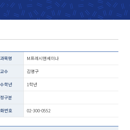
과목명
M프레시맨세미나
교수
김명구
수학년
1학년
정구분
화번호
02-300-0552