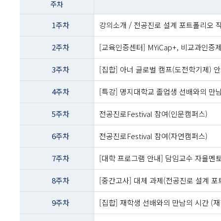
주차
이름
-
1주차
강의소개 / 전공진로 설계 포트폴리오 작
주차
및
2주차
[교육인증센터] MYiCap+, 비교과인증
주제내용
3주차
[집합] 아너 글로벌 캠프(도전학기제) 안내
4주차
[특강] 명지대학교 졸업생 선배와의 만남
5주차
전공진로Festival 참여(인문캠퍼스)
6주차
전공진로Festival 참여(자연캠퍼스)
7주차
[대학 프로그램 안내] 담임교수 자율멘토
8주차
[중간고사] 대체 과제(전공진로 설계 포
9주차
[집합] 재학생 선배와의 만남의 시간 (