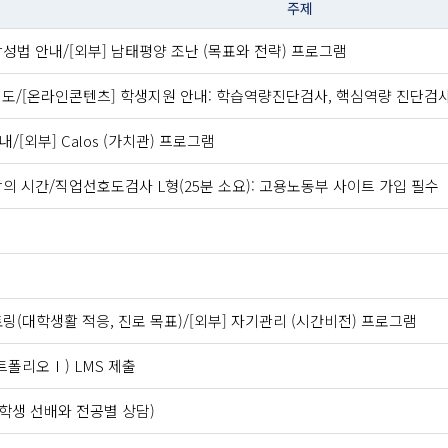
주제
성법 안내/[외부] 남태평양 조난 (목표와 전략) 프로그램
제도/[온라인콘텐츠] 학생지원 안내: 학습역량진단검사, 핵심역량 진단검사 실
/[외부] Calos (가치관) 프로그램
의 시간/직업선호도검사 L형(25분 소요): 고용노동부 사이트 가입 필수
링(대학생활 적응, 진로 목표)/[외부] 자기관리 (시간비전) 프로그램
트폴리오Ⅰ) LMS 제출
재학생 선배와 전공별 상담)