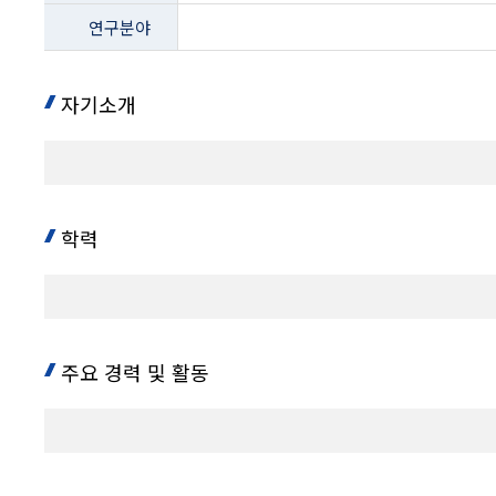
-
연구분야
지위/
학위,
소속,
사무실위치,
자기소개
전화
내용
학력
주요 경력 및 활동