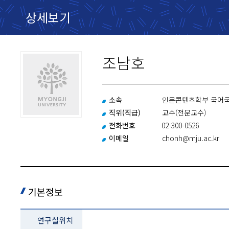
상세보기
조남호
소속
인문콘텐츠학부 국어
직위(직급)
교수(전문교수)
전화번호
02-300-0526
이메일
chonh@mju.ac.kr
기본정보
교과목
연구실위치
설명