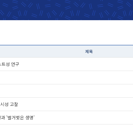
제목
스트성 연구
도시성 고찰
과 '벌거벗은 생명'