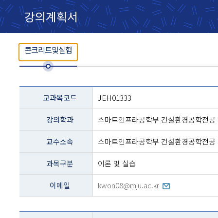
강의계획서
콘크리트및실험
교과목
교과목코드
JEH01333
설명
-
강의학과
스마트인프라공학부 건설환경공학전공
코드,
교과명,
학과,
교수소속
스마트인프라공학부 건설환경공학전공
교수,
과정구분,
과목구분
이론 및 실습
전화번호등의
내용
이메일
kwon08@mju.ac.kr
테이블