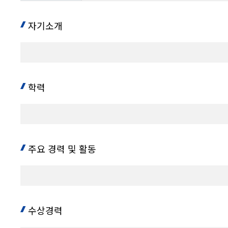
학위,
소속,
사무실위치,
자기소개
전화
내용
학력
주요 경력 및 활동
수상경력