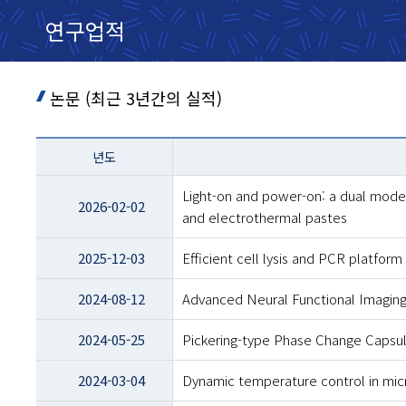
연구업적
논문 (최근 3년간의 실적)
테이블
년도
이름
-
Light-on and power-on: a dual mode 
년도
2026-02-02
and electrothermal pastes
및
제목
2025-12-03
Efficient cell lysis and PCR platform
2024-08-12
Advanced Neural Functional Imaging
2024-05-25
Pickering-type Phase Change Capsul
2024-03-04
Dynamic temperature control in microf