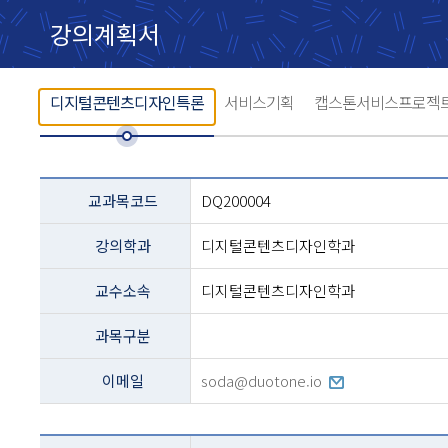
강의계획서
디지털콘텐츠디자인특론
서비스기획
캡스톤서비스프로젝
교과목
교과목코드
DQ200004
설명
-
강의학과
디지털콘텐츠디자인학과
코드,
교과명,
학과,
교수소속
디지털콘텐츠디자인학과
교수,
과정구분,
과목구분
전화번호등의
내용
이메일
soda@duotone.io
테이블