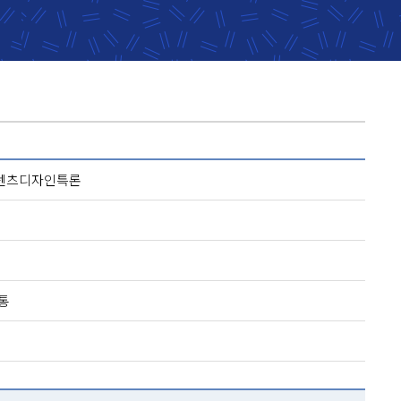
텐츠디자인특론
통