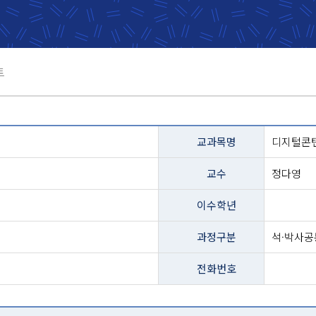
트
교과목명
디지털콘
교수
정다영
이수학년
과정구분
석·박사공
전화번호