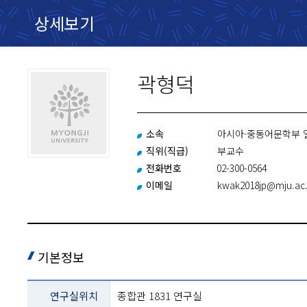
상세보기
곽형덕
소속
아시아·중동어문학부 
직위(직급)
부교수
전화번호
02-300-0564
이메일
kwak2018jp@mju.ac.
기본정보
교과목
연구실위치
종합관 1831 연구실
설명