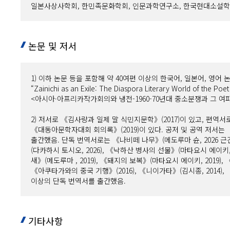
일본사상사학회, 한민족문화학회, 인문과학연구소, 한국현대소설학
논문 및 저서
1) 이하 논문 등을 포함해 약 40여편 이상의 한국어, 일본어, 영어 
“Zainichi as an Exile: The Diaspora Literary World of the Poet 
<아시아·아프리카작가회의와 냉전-1960-70년대 중소분쟁과 그 여
2) 저서로 《김사량과 일제 말 식민지문학》(2017)이 있고, 편역서
《대동아문학자대회 회의록》(2019)이 있다. 공저 및 공역 저서는 
출간했음. 단독 번역서로는 《나비떼 나무》(메도루마 슌, 2026 근간
(다카하시 토시오, 2026), 《낙하산 병사의 선물》(마타요시 에이키, 2
새》(메도루마 , 2019), 《돼지의 보복》(마타요시 에이키, 2019),
《아쿠타가와의 중국 기행》(2016), 《니이가타》(김시종, 2014), 《김
이상의 단독 번역서를 출간했음.
기타사항