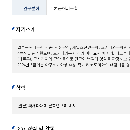
-
연구분야
일본근현대문학
지위/
학위,
소속,
사무실위치,
자기소개
전화
내용
일본근현대문학 전공. 전쟁문학, 재일조선인문학, 오키나와문학의 
4부작을 완역했으며, 오키나와문학 작가 마타요시 에이키, 메도루마
(괴물론), 군사기지와 문학 등으로 연구와 번역의 영역을 확장하고 
2024년 5월에는 아쿠타가와상 수상 작가 리코토미와의 대담회를 
학력
(일본) 와세다대학 문학연구과 박사
주요 경력 및 활동