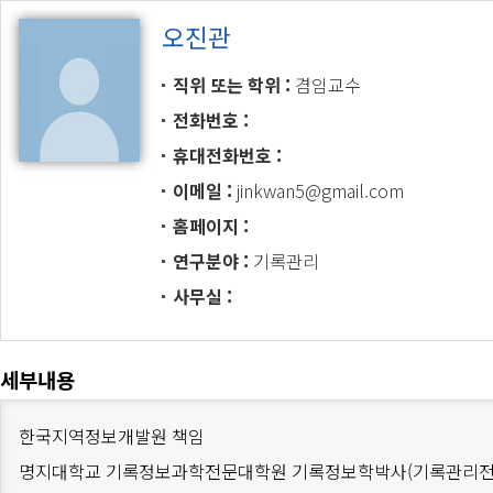
오진관
직위 또는 학위
겸임교수
전화번호
휴대전화번호
이메일
jinkwan5@gmail.com
홈페이지
연구분야
기록관리
사무실
세부내용
한국지역정보개발원 책임
명지대학교 기록정보과학전문대학원 기록정보학박사(기록관리전