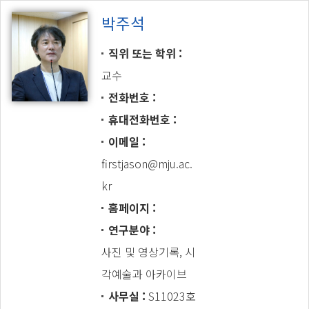
박주석
직위 또는 학위
교수
전화번호
휴대전화번호
이메일
firstjason@mju.ac.
kr
홈페이지
연구분야
사진 및 영상기록, 시
각예술과 아카이브
사무실
S11023호