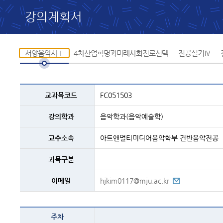
강의계획서
서양음악사Ⅰ
4차산업혁명과미래사회진로선택
전공실기Ⅳ
교과목
교과목코드
FC051503
설명
-
코드,
강의학과
음악학과(음악예술학)
교과명,
학과,
교수,
교수소속
아트앤멀티미디어음악학부 건반음악전공
과정구분,
전화번호등의
내용
과목구분
이메일
hjkim0117@mju.ac.kr
서양음악사Ⅰ
주차
-