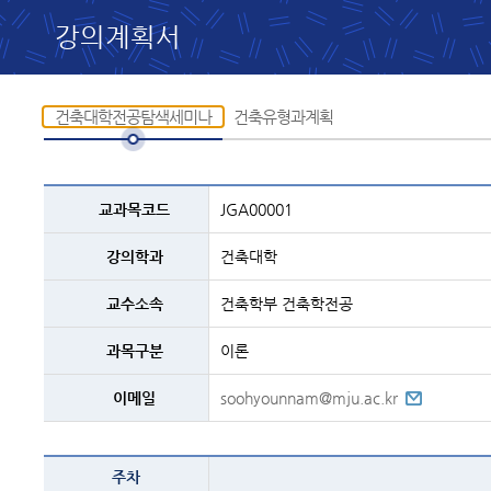
강의계획서
건축대학전공탐색세미나
건축유형과계획
교과목
교과목코드
JGA00001
설명
-
코드,
강의학과
건축대학
교과명,
학과,
교수,
교수소속
건축학부 건축학전공
과정구분,
전화번호등의
내용
과목구분
이론
이메일
soohyounnam@mju.ac.kr
건축대학전공탐색세미나
주차
-