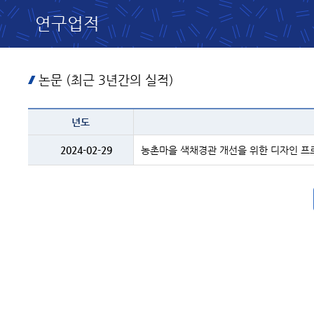
연구업적
논문 (최근 3년간의 실적)
테이블
년도
이름
-
년도
2024-02-29
농촌마을 색채경관 개선을 위한 디자인 프
및
제목