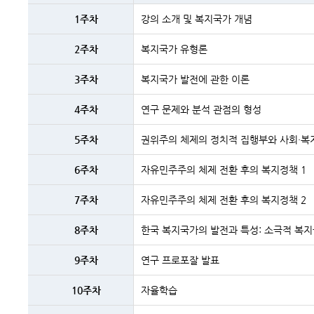
주차
및
1주차
강의 소개 및 복지국가 개념
주제내용
2주차
복지국가 유형론
3주차
복지국가 발전에 관한 이론
4주차
연구 문제와 분석 관점의 형성
5주차
권위주의 체제의 정치적 집행부와 사회·복
6주차
자유민주주의 체제 전환 후의 복지정책 1
7주차
자유민주주의 체제 전환 후의 복지정책 2
8주차
한국 복지국가의 발전과 특성: 소극적 복
9주차
연구 프로포잘 발표
10주차
자율학습