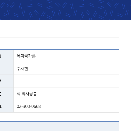
명
복지국가론
주재현
년
분
석·박사공통
호
02-300-0668