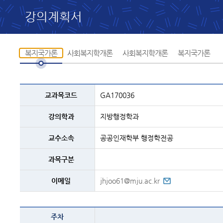
강의계획서
복지국가론
사회복지학개론
사회복지학개론
복지국가론
교과목
교과목코드
GA170036
설명
-
코드,
강의학과
지방행정학과
교과명,
학과,
교수,
교수소속
공공인재학부 행정학전공
과정구분,
전화번호등의
내용
과목구분
이메일
jhjoo61@mju.ac.kr
복지국가론
주차
-