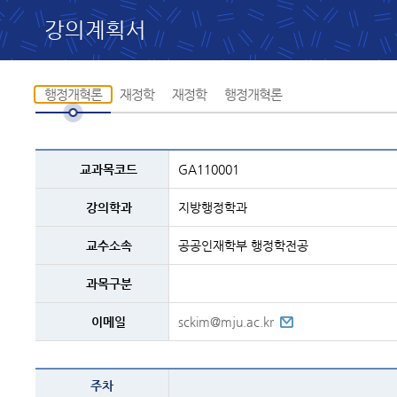
강의계획서
행정개혁론
재정학
재정학
행정개혁론
교과목
교과목코드
GA110001
설명
-
코드,
강의학과
지방행정학과
교과명,
학과,
교수,
교수소속
공공인재학부 행정학전공
과정구분,
전화번호등의
내용
과목구분
이메일
sckim@mju.ac.kr
행정개혁론
주차
-