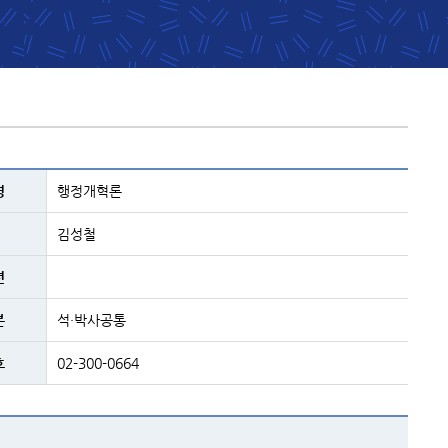
명
행정개혁론
김성철
년
분
석·박사공통
호
02-300-0664