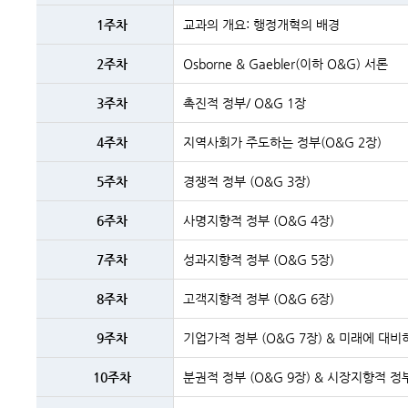
주차
및
1주차
교과의 개요: 행정개혁의 배경
주제내용
2주차
Osborne & Gaebler(이하 O&G) 서론
3주차
촉진적 정부/ O&G 1장
4주차
지역사회가 주도하는 정부(O&G 2장)
5주차
경쟁적 정부 (O&G 3장)
6주차
사명지향적 정부 (O&G 4장)
7주차
성과지향적 정부 (O&G 5장)
8주차
고객지향적 정부 (O&G 6장)
9주차
기업가적 정부 (O&G 7장) & 미래에 대비
10주차
분권적 정부 (O&G 9장) & 시장지향적 정부