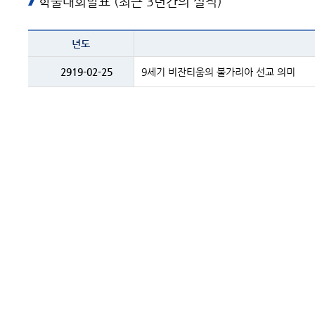
학술대회발표 (최근 3년간의 실적)
테이블
년도
이름
-
년도
2919-02-25
9세기 비잔티움의 불가리아 선교 의미
및
제목