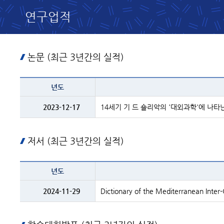
연구업적
논문 (최근 3년간의 실적)
테이블
년도
이름
-
년도
2023-12-17
14세기 기 드 숄리악의 '대외과학'에 나타
및
제목
저서 (최근 3년간의 실적)
테이블
년도
이름
-
년도
2024-11-29
Dictionary of the Mediterranean Inter-
및
제목