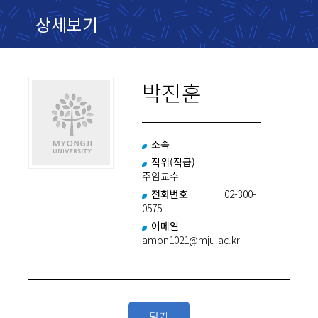
상세보기
박진훈
소속
직위(직급)
주임교수
전화번호
02-300-
0575
이메일
amon1021@mju.ac.kr
닫기