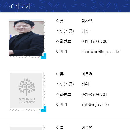
조직보기
이름
김찬우
직위(직급)
팀장
전화번호
031-330-6700
이메일
chanwoo@mju.ac.kr
이름
이문현
직위(직급)
팀원
전화번호
031-330-6701
이메일
lmh@mju.ac.kr
이름
이주연