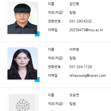
이름
김인형
직위(직급)
팀원
전화번호
031-330-6332
이메일
20250475@mju.ac.kr
이름
이하영
직위(직급)
팀원
전화번호
031-324-1128
이메일
rehayoung@naver.com
이름
오승연
직위(직급)
팀원