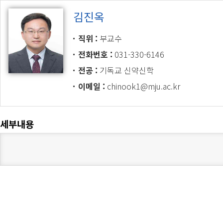
김진옥
직위
부교수
전화번호
031-330-6146
전공
기독교 신약신학
이메일
chinook1@mju.ac.kr
세부내용