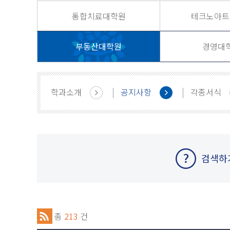
통합치료대학원
테크노아트
부동산대학원
경영대
학과소개
공지사항
각종서식
검색하
총
213
건