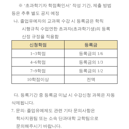
※
‘
초과학기자 학점확인서
’
작성 기간
,
제출 방법
등은 추후 별도 공지 예정
나
.
졸업유예자의 교과목 수강 시 등록금은 학칙
시행규칙 수업연한 초과자
(
초과학기생
)
의 등록
산정 규정을 적용함
신청학점
등록금
1~3
학점
등록금의
1/6
4~6
학점
등록금의
1/3
7~9
학점
등록금의
1/2
10
학점이상
전액
다
.
등록기간 중 등록금 미납 시 수강신청 과목은 자동
삭제됩니다
.
7.
문의
:
졸업유예제도 관련 기타 문의사항은
학사지원팀 또는 소속 단과대학 교학팀으로
문의해주시기 바랍니다
.