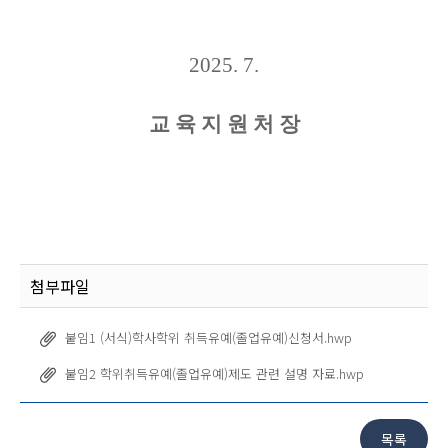
2025. 7.
교 육 지 원 처 장
첨부파일
붙임1 (서식)학사학위 취득유예(졸업유예)신청서.hwp
붙임2 학위취득유예(졸업유예)제도 관련 설명 자료.hwp