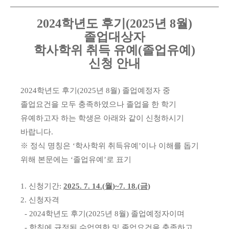
2024
학년도 후기
(2025
년
8
월
)
졸업대상자
학사학위 취득 유예
(
졸업유예
)
신청 안내
2024
학년도 후기
(2025
년
8
월
)
졸업예정자 중
졸업요건을 모두 충족하였으나 졸업을 한 학기
유예하고자 하는 학생은 아래와 같이 신청하시기
바랍니다
.
※
정식 명칭은
‘
학사학위 취득유예
’
이나 이해를 돕기
위해 본문에는
‘
졸업유예
’
로 표기
1.
신청기간
:
2025. 7. 14.(
월
)~7. 18.(
금
)
2.
신청자격
- 2024
학년도 후기
(2025
년
8
월
)
졸업예정자이며
-
학칙에 규정된 수업연한 및 졸업요건을 충족하고