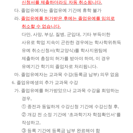
신청서를 제출하더라도 자동 취소됩니다
.
다
.
졸업유예자는 졸업유예 기간에 휴학 불가
라
.
졸업유예를 허가받은 후에는 졸업유예를 임의로
취소할 수 없습니다
.
다만
,
사망
,
부상
,
질병
,
군입대
,
기타 부득이한
사유로 학업 지속이 곤란한 경우에는 학사학위취득
유예 취소신청서
(
학교양식
)
를 학사지원팀에
제출하여 총장의 허가를 받아야 하며
,
이 경우
유예기간 학기의 졸업자로 처리됩니다
.
마
.
졸업유예자는 교과목 수강
(
등록금 납부
)
의무 없음
6.
졸업유예생의 추가 교과목 수강
가
.
졸업유예를 허가받았으나 교과목 수강을 희망하는
경우
,
①
종전과 동일하게 수강신청 기간에 수강신청 후
,
②
개강 전 소정 기간에
‘
초과학기자 학점확인서
’
를
작성하고
,
③
등록 기간에 등록금 납부 완료해야 함