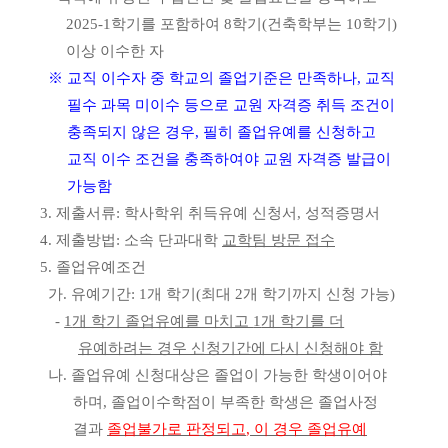
2025-1
학기를 포함하여
8
학기
(
건축학부는
10
학기
)
이상 이수한 자
※
교직 이수자 중 학교의 졸업기준은 만족하나
,
교직
필수 과목 미이수 등으로 교원 자격증 취득 조건이
충족되지 않은 경우
,
필히 졸업유예를 신청하고
교직 이수 조건을 충족하여야 교원 자격증 발급이
가능함
3.
제출서류
:
학사학위 취득유예 신청서
,
성적증명서
4.
제출방법
:
소속 단과대학
교학팀 방문 접수
5.
졸업유예조건
가
.
유예기간
: 1
개 학기
(
최대
2
개 학기까지 신청 가능
)
-
1
개 학기 졸업유예를 마치고
1
개 학기를 더
유예하려는 경우 신청기간에 다시 신청해야 함
나
.
졸업유예 신청대상은 졸업이 가능한 학생이어야
하며
,
졸업이수학점이 부족한 학생은 졸업사정
결과
졸업불가로 판정되고
,
이 경우 졸업유예