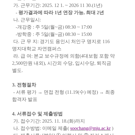
가
.
근무기간
: 2025. 12 1. ~ 2026 11 30.(1
년
)
-
평가결과에 따라
1
년 연장 가능
,
최대
2
년
나
.
근무일시
:
-
개강중
:
주
5
일
(
월
~
금
) 08:30 ~ 17:00
-
방학중
:
주
5
일
(
월
~
금
) 08:30 ~ 15:00
다
.
근 무 지
:
경기도 용인시 처인구 명지로
116
명지대학교 자연캠퍼스
라
.
급 여
:
본교 보수규정에 의함
(4
대보험 포함 약
2,500
만원 내외
),
시간외 수당
,
입시수당
,
퇴직금
별도
.
3.
전형절차
-
서류 평가
→
면접 전형
(11.19(
수
)
예정
)
→
최종
합격자 발표
4.
서류접수 및 제출방법
가
.
접수기간
: 2025. 11. 18.(
화
)
까지
나
.
접수방법
:
이메일 제출
(
soochang@mju.ac.kr
)