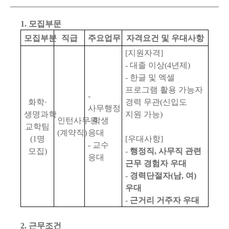
1.
모집부문
모집부분
직급
주요업무
자격요건 및 우대사항
[
지원자격
]
-
대졸 이상
(4
년제
)
-
한글 및 엑셀
프로그램 활용 가능자
-
화학
·
경력 무관
(
신입도
사무행정
생명과학
지원 가능
)
인턴사무원
-
학생
교학팀
(
계약직
)
응대
(1
명
[
우대사항
]
-
교수
모집
)
-
행정직
,
사무직 관련
응대
근무 경험자 우대
-
경력단절자
(
남
,
여
)
우대
-
근거리 거주자 우대
2.
근무조건