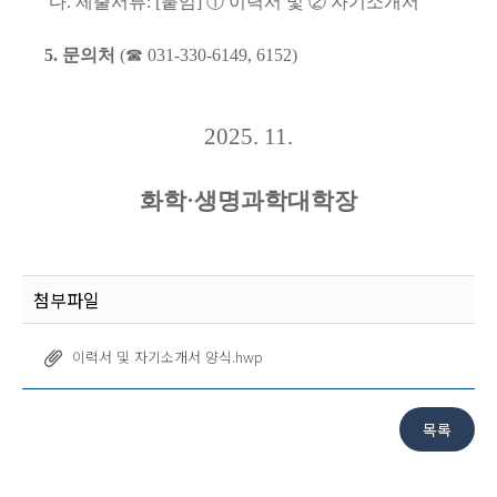
다
.
제출서류
: [
붙임
]
①
이력서 및
②
자기소개서
5.
문의처
(
☎
031-330-6149, 6152)
2025. 11.
화학·생명과학대학장
첨부파일
이력서 및 자기소개서 양식.hwp